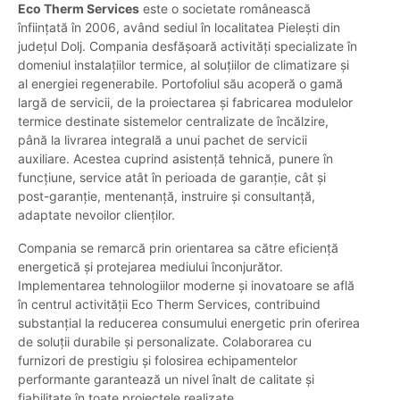
Eco Therm Services
este o societate românească
înființată în 2006, având sediul în localitatea Pielești din
județul Dolj. Compania desfășoară activități specializate în
domeniul instalațiilor termice, al soluțiilor de climatizare și
al energiei regenerabile. Portofoliul său acoperă o gamă
largă de servicii, de la proiectarea și fabricarea modulelor
termice destinate sistemelor centralizate de încălzire,
până la livrarea integrală a unui pachet de servicii
auxiliare. Acestea cuprind asistență tehnică, punere în
funcțiune, service atât în perioada de garanție, cât și
post-garanție, mentenanță, instruire și consultanță,
adaptate nevoilor clienților.
Compania se remarcă prin orientarea sa către eficiență
energetică și protejarea mediului înconjurător.
Implementarea tehnologiilor moderne și inovatoare se află
în centrul activității Eco Therm Services, contribuind
substanțial la reducerea consumului energetic prin oferirea
de soluții durabile și personalizate. Colaborarea cu
furnizori de prestigiu și folosirea echipamentelor
performante garantează un nivel înalt de calitate și
fiabilitate în toate proiectele realizate.