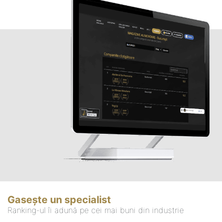
Gasește un specialist
Ranking-ul îi adună pe cei mai buni din industrie