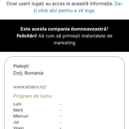
Doar userii logați au acces la această informație.
Da-
ți click aici pentru a vă loga.
Este acesta compania dumneavoastră
?
Felicitări!
Aă cum să primești materialele de
marketing
Pieleşti
Dolj, Romania
www.etserv.ro/
Program de lucru:
Luni
-
Marți
-
Miercuri
-
Joi
-
Vineri
-