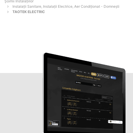
Şoimii Instalaţiilor
Instalații Sanitare, Instalații Electrice, Aer Condiționat - Domneşti
TAOTEK ELECTRIC