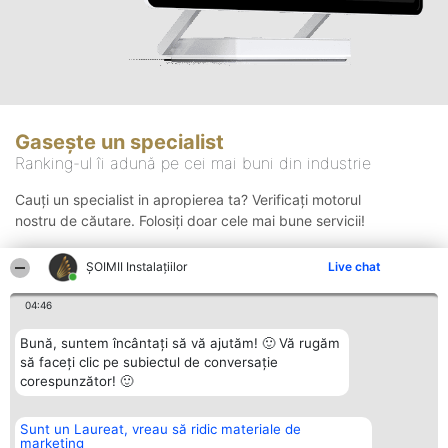
Gasește un specialist
Ranking-ul îi adună pe cei mai buni din industrie
Cauți un specialist in apropierea ta? Verificați motorul
nostru de căutare. Folosiți doar cele mai bune servicii!
ŞOIMII Instalaţiilor
Live chat
Căutare
04:46
Bună, suntem încântați să vă ajutăm! 🙂 Vă rugăm
să faceți clic pe subiectul de conversație
corespunzător! 🙂
Sunt un Laureat, vreau să ridic materiale de
Organizator Ranking
Plebiscyt
Contact
marketing
BRIGHT SOLUTIONS BR SRL
Câștigătorii
Contact