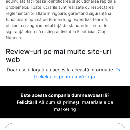
acumulată facilitează identificarea și soluționarea rapidă a
problemelor. Toate lucrările sunt realizate cu respectarea
reglementărilor aflate în vigoare, garantând siguranță și
funcționare optimă pe termen lung. Expertiza tehnică,
eficiența și angajamentul față de standarde stricte de
siguranță electrică disting activitatea Electrician Cluj-
Napoca.
Review-uri pe mai multe site-uri
web
Doar userii logați au acces la această informație.
Da-
ți click aici pentru a vă loga.
Este acesta compania dumneavoastră
?
Felicitări!
Aă cum să primești materialele de
marketing