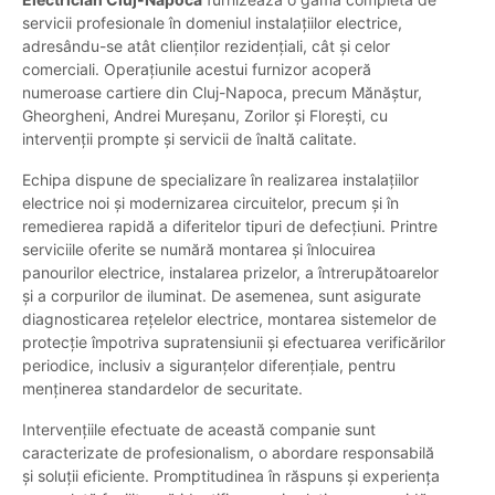
servicii profesionale în domeniul instalațiilor electrice,
adresându-se atât clienților rezidențiali, cât și celor
comerciali. Operațiunile acestui furnizor acoperă
numeroase cartiere din Cluj-Napoca, precum Mănăștur,
Gheorgheni, Andrei Mureșanu, Zorilor și Florești, cu
intervenții prompte și servicii de înaltă calitate.
Echipa dispune de specializare în realizarea instalațiilor
electrice noi și modernizarea circuitelor, precum și în
remedierea rapidă a diferitelor tipuri de defecțiuni. Printre
serviciile oferite se numără montarea și înlocuirea
panourilor electrice, instalarea prizelor, a întrerupătoarelor
și a corpurilor de iluminat. De asemenea, sunt asigurate
diagnosticarea rețelelor electrice, montarea sistemelor de
protecție împotriva supratensiunii și efectuarea verificărilor
periodice, inclusiv a siguranțelor diferențiale, pentru
menținerea standardelor de securitate.
Intervențiile efectuate de această companie sunt
caracterizate de profesionalism, o abordare responsabilă
și soluții eficiente. Promptitudinea în răspuns și experiența