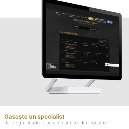
Gasește un specialist
Ranking-ul îi adună pe cei mai buni din industrie