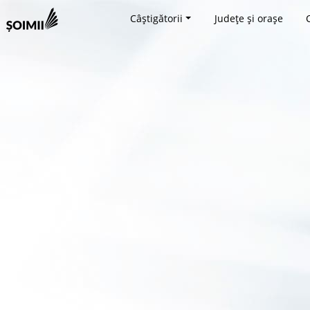
Câștigătorii
Județe și orașe