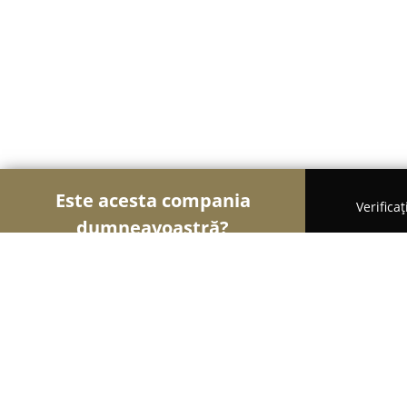
Este acesta compania
Verifica
dumneavoastră?
Şoimii Instalaţiilor
Instalații Sanitare, Instalații 
Centrale si Termoseminee pe pelet