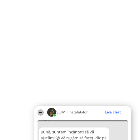
ŞOIMII Instalaţiilor
Live chat
13:59
Bună, suntem încântați să vă
ajutăm! 🙂 Vă rugăm să faceți clic pe