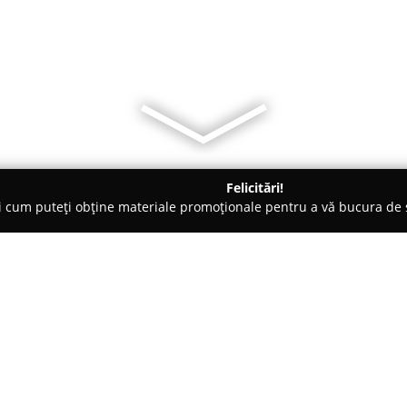
Felicitări!
ți cum puteți obține materiale promoționale pentru a vă bucura d
Electrice, Aer Condiționat - Titu
Centrale si Termoseminee pe pe
i Kenda
Despre companie:
Compania
Centrale pe peleti 