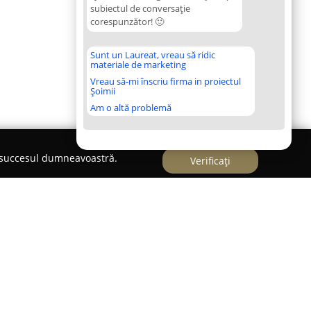
subiectul de conversație
corespunzător! 🙂
Sunt un Laureat, vreau să ridic
materiale de marketing
Vreau să-mi înscriu firma in proiectul
Șoimii
Am o altă problemă
e succesul dumneavoastră.
Verificați
leti Kenda
Kenda
este specializată în furnizarea unor soluții