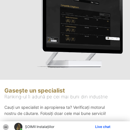
Gasește un specialist
Ranking-ul îi adună pe cei mai buni din industrie
Cauți un specialist in apropierea ta? Verificați motorul
nostru de căutare. Folosiți doar cele mai bune servicii!
ŞOIMII Instalaţiilor
Live chat