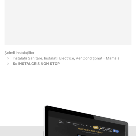
Şoimii Instalaţiilor
Instalații Sanitare, Instalații Electrice, Aer Condiționat - Mamaia
Sc INSTALCRIS NON STOP