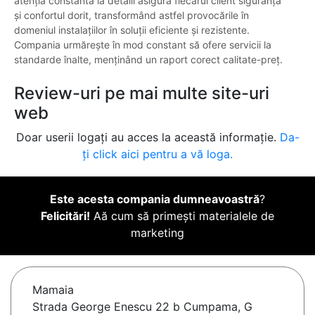
atenția constantă la detalii asigură fiecărui client siguranța
și confortul dorit, transformând astfel provocările în
domeniul instalațiilor în soluții eficiente și rezistente.
Compania urmărește în mod constant să ofere servicii la
standarde înalte, menținând un raport corect calitate-preț.
Review-uri pe mai multe site-uri
web
Doar userii logați au acces la această informație.
Da-
ți click aici pentru a vă loga.
Este acesta compania dumneavoastră
?
Felicitări!
Aă cum să primești materialele de
marketing
Mamaia
Strada George Enescu 22 b Cumpama, G