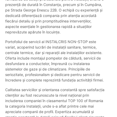
prezență de durată în Constanța, precum și în Cumpăna,
pe Strada George Enescu 22B. O echipă cu experiență și
dedicată diferențiază compania prin atenția acordată
fiecărui detaliu și prin promptitudinea intervențiilor,
aspecte esențiale în gestionarea rapidă a situațiilor
neprevăzute apărute în locuințe.
Portofoliul de servicii al INSTALCRIS NON-STOP este
variat, acoperind lucrări de instalații sanitare, termice,
centrale termice, dar și reparații ale instalațiilor existente.
Oferta include montajul pompelor de căldură, servicii de
desfundare a conductelor, împreună cu instalarea
sistemelor de gaze și de climatizare. Principiile de
seriozitate, profesionalism și dedicare pentru servicii de
încredere și complete reprezintă fundația activității firmei.
Calitatea serviciilor și orientarea constantă spre satisfacția
clienților au fost recunoscute la nivel național prin
includerea companiei în clasamentul TOP 100 of Romania
la categoria Instalații, unde s-a aflat printre cele mai
apreciate companii de profil. Expertiza acumulată și