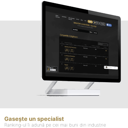
Gasește un specialist
Ranking-ul îi adună pe cei mai buni din industrie