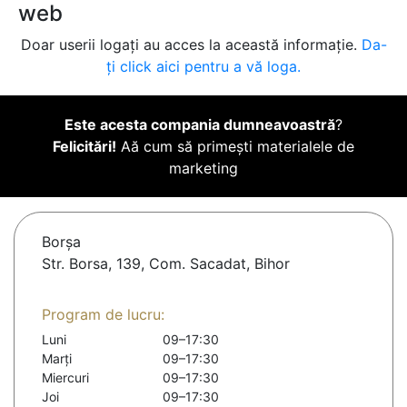
web
Doar userii logați au acces la această informație.
Da-
ți click aici pentru a vă loga.
Este acesta compania dumneavoastră
?
Felicitări!
Aă cum să primești materialele de
marketing
Borşa
Str. Borsa, 139, Com. Sacadat, Bihor
Program de lucru:
Luni
09–17:30
Marți
09–17:30
Miercuri
09–17:30
Joi
09–17:30