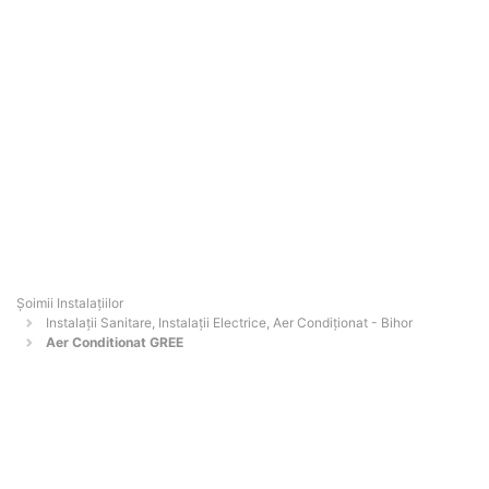
Şoimii Instalaţiilor
Instalații Sanitare, Instalații Electrice, Aer Condiționat - Bihor
Aer Conditionat GREE