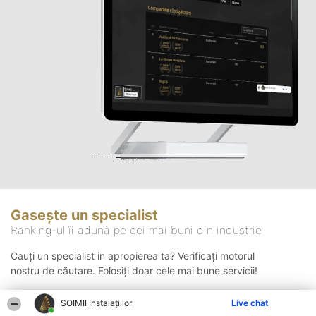
Gasește un specialist
Ranking-ul îi adună pe cei mai buni din industrie
Cauți un specialist in apropierea ta? Verificați motorul
nostru de căutare. Folosiți doar cele mai bune servicii!
ŞOIMII Instalaţiilor
Live chat
Căutare