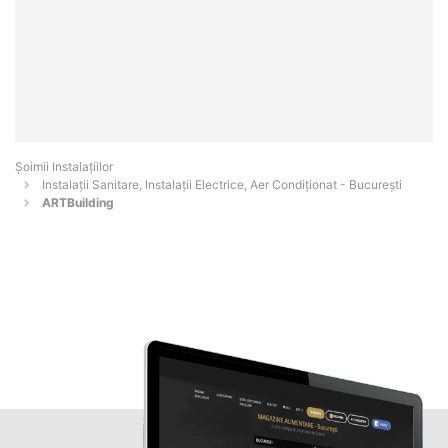
Şoimii Instalaţiilor
Instalații Sanitare, Instalații Electrice, Aer Condiționat - Bucureşti
ARTBuilding