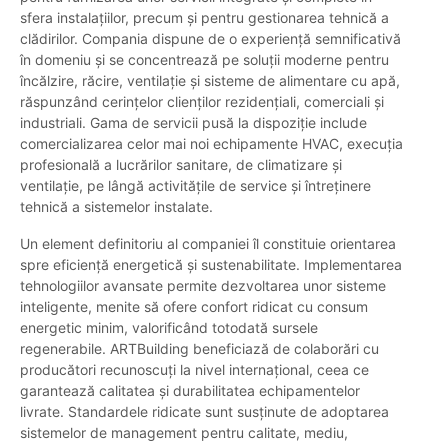
sfera instalațiilor, precum și pentru gestionarea tehnică a
clădirilor. Compania dispune de o experiență semnificativă
în domeniu și se concentrează pe soluții moderne pentru
încălzire, răcire, ventilație și sisteme de alimentare cu apă,
răspunzând cerințelor clienților rezidențiali, comerciali și
industriali. Gama de servicii pusă la dispoziție include
comercializarea celor mai noi echipamente HVAC, execuția
profesională a lucrărilor sanitare, de climatizare și
ventilație, pe lângă activitățile de service și întreținere
tehnică a sistemelor instalate.
Un element definitoriu al companiei îl constituie orientarea
spre eficiență energetică și sustenabilitate. Implementarea
tehnologiilor avansate permite dezvoltarea unor sisteme
inteligente, menite să ofere confort ridicat cu consum
energetic minim, valorificând totodată sursele
regenerabile. ARTBuilding beneficiază de colaborări cu
producători recunoscuți la nivel internațional, ceea ce
garantează calitatea și durabilitatea echipamentelor
livrate. Standardele ridicate sunt susținute de adoptarea
sistemelor de management pentru calitate, mediu,