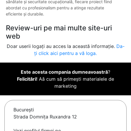
sănătate și securitate ocupațională, fiecare proiect fiind
abordat cu profesionalism pentru a atinge rezultate
eficiente și durabile.
Review-uri pe mai multe site-uri
web
Doar userii logați au acces la această informație.
Da-
ți click aici pentru a vă loga.
Este acesta compania dumneavoastră
?
Felicitări!
Aă cum să primești materialele de
marketing
Bucureşti
Strada Domnița Ruxandra 12
Vezi profilul firmei pe