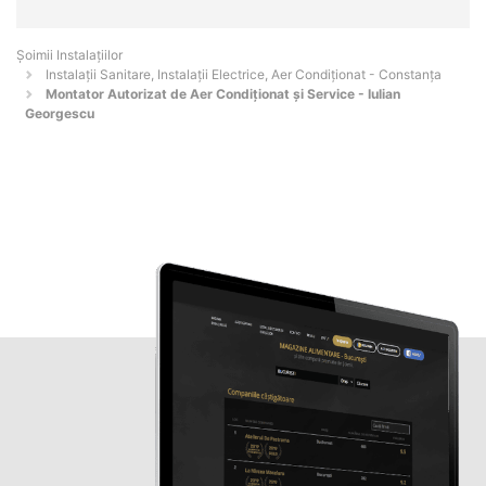
Şoimii Instalaţiilor
Instalații Sanitare, Instalații Electrice, Aer Condiționat - Constanţa
Montator Autorizat de Aer Condiționat și Service - Iulian
Georgescu