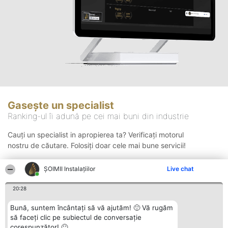
Gasește un specialist
Ranking-ul îi adună pe cei mai buni din industrie
Cauți un specialist in apropierea ta? Verificați motorul
nostru de căutare. Folosiți doar cele mai bune servicii!
ŞOIMII Instalaţiilor
Live chat
Căutare
20:28
Bună, suntem încântați să vă ajutăm! 🙂 Vă rugăm
să faceți clic pe subiectul de conversație
corespunzător! 🙂