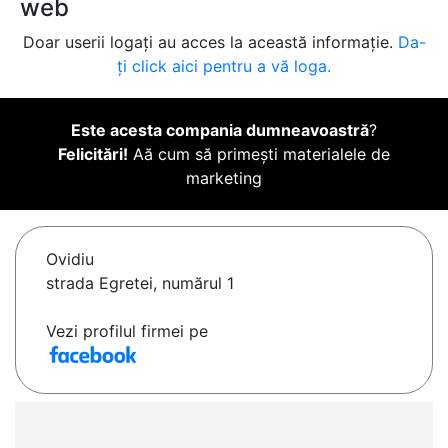
web
Doar userii logați au acces la această informație.
Da-
ți click aici pentru a vă loga.
Este acesta compania dumneavoastră
?
Felicitări!
Aă cum să primești materialele de
marketing
Ovidiu
strada Egretei, numărul 1
Vezi profilul firmei pe