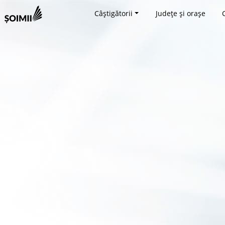
Câștigătorii
Județe și orașe