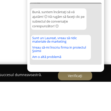
17:48
Bună, suntem încântați să vă
ajutăm! 🙂 Vă rugăm să faceți clic pe
subiectul de conversație
corespunzător! 🙂
Sunt un Laureat, vreau să ridic
materiale de marketing
Vreau să-mi înscriu firma in proiectul
Șoimii
Am o altă problemă
e succesul dumneavoastră.
Verificați