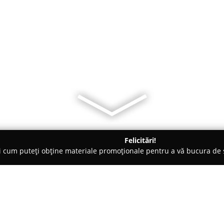
Felicitări!
ți cum puteți obține materiale promoționale pentru a vă bucura d
 Electrice, Aer Condiționat - Bucureşti
Smart Instal Thermo