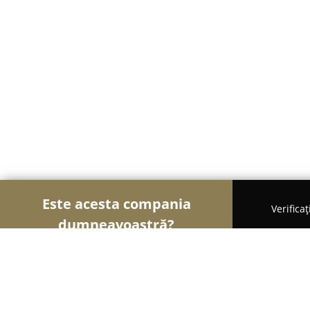
Este acesta compania
Verifica
dumneavoastră?
Şoimii Instalaţiilor
Instalații Sanitare, Instalații