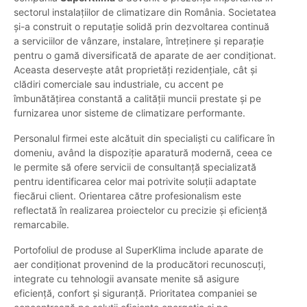
sectorul instalațiilor de climatizare din România. Societatea
și-a construit o reputație solidă prin dezvoltarea continuă
a serviciilor de vânzare, instalare, întreținere și reparație
pentru o gamă diversificată de aparate de aer condiționat.
Aceasta deservește atât proprietăți rezidențiale, cât și
clădiri comerciale sau industriale, cu accent pe
îmbunătățirea constantă a calității muncii prestate și pe
furnizarea unor sisteme de climatizare performante.
Personalul firmei este alcătuit din specialiști cu calificare în
domeniu, având la dispoziție aparatură modernă, ceea ce
le permite să ofere servicii de consultanță specializată
pentru identificarea celor mai potrivite soluții adaptate
fiecărui client. Orientarea către profesionalism este
reflectată în realizarea proiectelor cu precizie și eficiență
remarcabile.
Portofoliul de produse al SuperKlima include aparate de
aer condiționat provenind de la producători recunoscuți,
integrate cu tehnologii avansate menite să asigure
eficiență, confort și siguranță. Prioritatea companiei se