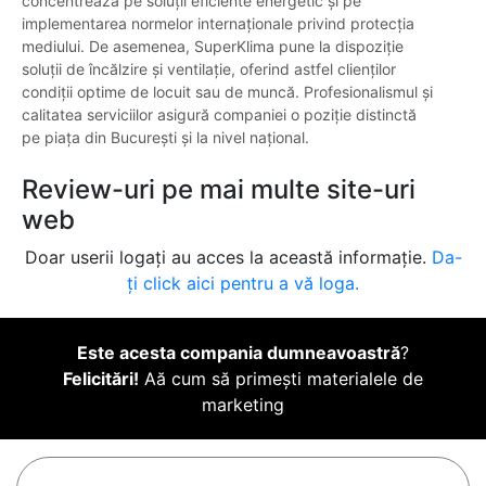
concentrează pe soluții eficiente energetic și pe
implementarea normelor internaționale privind protecția
mediului. De asemenea, SuperKlima pune la dispoziție
soluții de încălzire și ventilație, oferind astfel clienților
condiții optime de locuit sau de muncă. Profesionalismul și
calitatea serviciilor asigură companiei o poziție distinctă
pe piața din București și la nivel național.
Review-uri pe mai multe site-uri
web
Doar userii logați au acces la această informație.
Da-
ți click aici pentru a vă loga.
Este acesta compania dumneavoastră
?
Felicitări!
Aă cum să primești materialele de
marketing