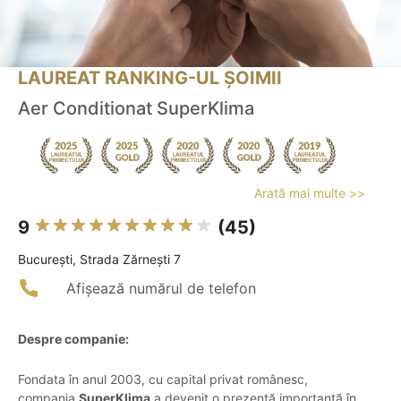
LAUREAT RANKING-UL ȘOIMII
Aer Conditionat SuperKlima
Arată mai multe >>
9
(45)
Bucureşti, Strada Zărnești 7
Afișează numărul de telefon
Despre companie:
Fondata în anul 2003, cu capital privat românesc,
compania
SuperKlima
a devenit o prezență importantă în