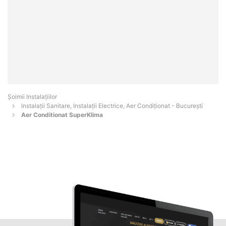
Şoimii Instalaţiilor
Instalații Sanitare, Instalații Electrice, Aer Condiționat - Bucureşti
Aer Conditionat SuperKlima