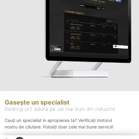
Gasește un specialist
Ranking-ul îi adună pe cei mai buni din industrie
Cauți un specialist in apropierea ta? Verificați motorul
nostru de căutare. Folosiți doar cele mai bune servicii!