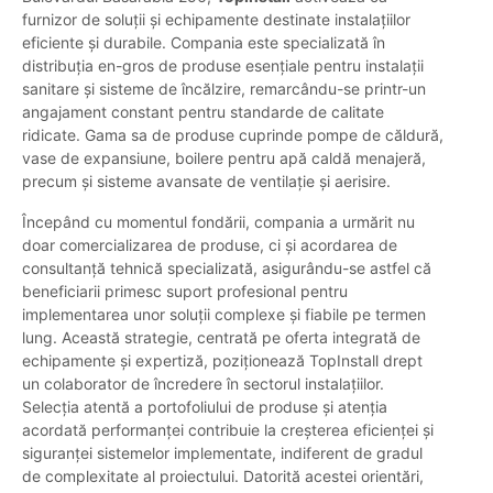
furnizor de soluții și echipamente destinate instalațiilor
eficiente și durabile. Compania este specializată în
distribuția en-gros de produse esențiale pentru instalații
sanitare și sisteme de încălzire, remarcându-se printr-un
angajament constant pentru standarde de calitate
ridicate. Gama sa de produse cuprinde pompe de căldură,
vase de expansiune, boilere pentru apă caldă menajeră,
precum și sisteme avansate de ventilație și aerisire.
Începând cu momentul fondării, compania a urmărit nu
doar comercializarea de produse, ci și acordarea de
consultanță tehnică specializată, asigurându-se astfel că
beneficiarii primesc suport profesional pentru
implementarea unor soluții complexe și fiabile pe termen
lung. Această strategie, centrată pe oferta integrată de
echipamente și expertiză, poziționează TopInstall drept
un colaborator de încredere în sectorul instalațiilor.
Selecția atentă a portofoliului de produse și atenția
acordată performanței contribuie la creșterea eficienței și
siguranței sistemelor implementate, indiferent de gradul
de complexitate al proiectului. Datorită acestei orientări,