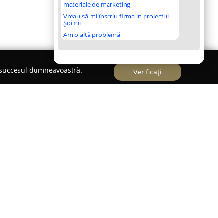
materiale de marketing
Vreau să-mi înscriu firma in proiectul
Șoimii
Am o altă problemă
e succesul dumneavoastră.
Verificați
nice SRL Mures
.
operează în sectorul instalațiilor și își
raiu de Mureș, județul Mureș. Această companie
 game extinse de servicii, orientate către
nfortului în diverse imobile, atât rezidențiale, cât
 de competență al societății include instalațiile