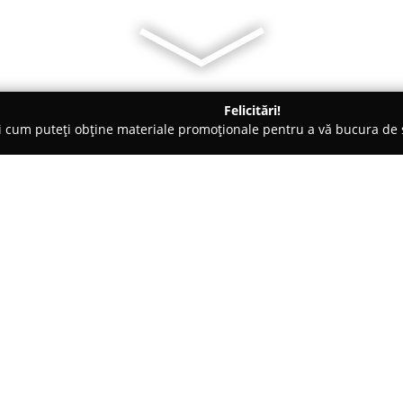
Felicitări!
ți cum puteți obține materiale promoționale pentru a vă bucura d
i Electrice, Aer Condiționat - Sancraiu de Mures
Frigo Electro Cas
Despre companie:
FRIGO ELECTRO CASNICE S.R.L
desfășoară activitatea în Sânc
se remarcă prin furnizarea unei
asigurarea funcționalității și co
Arată mai multe >>
și comerciale. Domeniul central