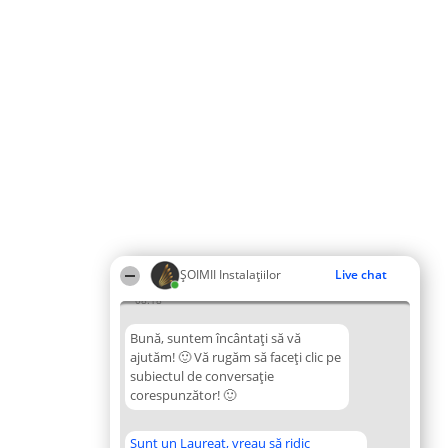
ŞOIMII Instalaţiilor
Live chat
08:18
Bună, suntem încântați să vă
ajutăm! 🙂 Vă rugăm să faceți clic pe
subiectul de conversație
corespunzător! 🙂
Sunt un Laureat, vreau să ridic