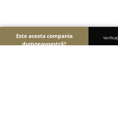
Este acesta compania
Verifica
dumneavoastră?
Şoimii Instalaţiilor
Instalații Sanitare, Instalați
Frigo Electro Casnice SRL Mures