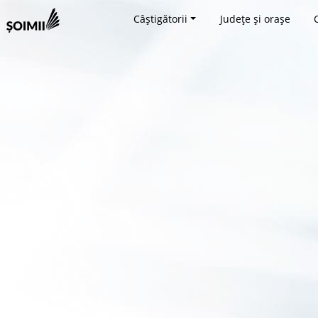
Câștigătorii
Județe și orașe