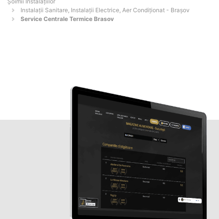
Şoimii Instalaţiilor
Instalații Sanitare, Instalații Electrice, Aer Condiționat - Braşov
Service Centrale Termice Brasov