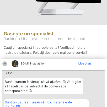
Gasește un specialist
Ranking-ul îi adună pe cei mai buni din industrie
Cauți un specialist in apropierea ta? Verificați motorul
nostru de căutare. Folosiți doar cele mai bune servicii!
ŞOIMII Instalaţiilor
Live chat
Căutare
03:04
Bună, suntem încântați să vă ajutăm! 🙂 Vă rugăm
să faceți clic pe subiectul de conversație
corespunzător! 🙂
Sunt un Laureat, vreau să ridic materiale de
Organizator Ranking
Plebiscyt
Contact
marketing
BRIGHT SOLUTIONS BR SRL
Câștigătorii
Contact