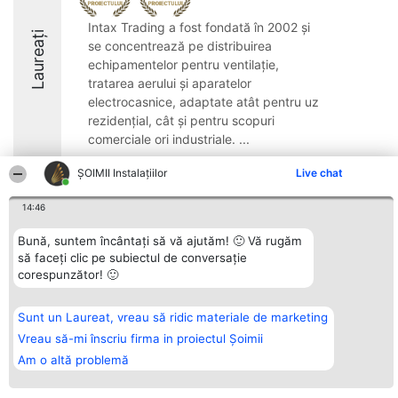
Intax Trading a fost fondată în 2002 și
Laureați
se concentrează pe distribuirea
echipamentelor pentru ventilație,
tratarea aerului și aparatelor
electrocasnice, adaptate atât pentru uz
rezidențial, cât și pentru scopuri
comerciale ori industriale. ...
8.2
ŞOIMII Instalaţiilor
Live chat
14:46
Organizator Ranking
Plebiscyt
Contact
Bună, suntem încântați să vă ajutăm! 🙂 Vă rugăm
BRIGHT SOLUTIONS BR SRL
Câștigătorii
Contact
să faceți clic pe subiectul de conversație
Aleea Timisul De Sus 2 Bl. A30
Lista Tuturor
corespunzător! 🙂
Sc. A Et. 4 Ap. 13 Cod 061952
Laureaților
București
Reguli
CUI 36737675
Statut
tel: +40 770 990 492
Politica de
Sunt un Laureat, vreau să ridic materiale de marketing
confidențialitate
Vreau să-mi înscriu firma in proiectul Șoimii
Am o altă problemă