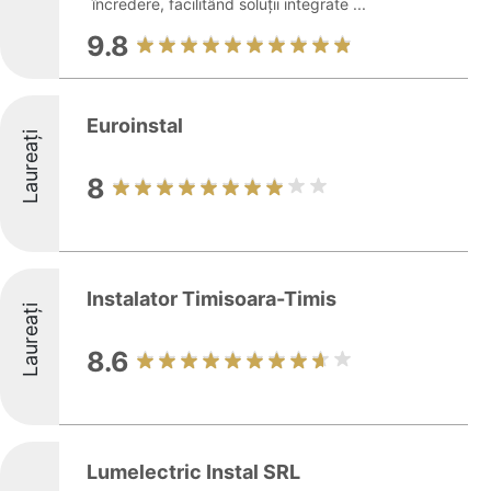
încredere, facilitând soluții integrate ...
9.8
Euroinstal
Laureați
8
Instalator Timisoara-Timis
Laureați
8.6
Lumelectric Instal SRL