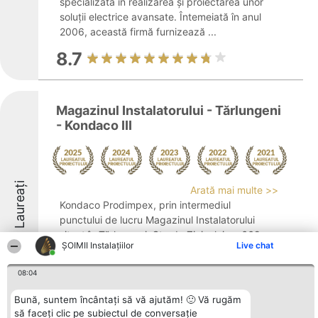
specializată în realizarea și proiectarea unor
soluții electrice avansate. Întemeiată în anul
2006, această firmă furnizează ...
8.7
Magazinul Instalatorului - Tărlungeni
- Kondaco III
Laureați
Arată mai multe >>
Kondaco Prodimpex, prin intermediul
punctului de lucru Magazinul Instalatorului
situat în Tărlungeni, Strada Zizinului nr. 669,
ŞOIMII Instalaţiilor
Live chat
s-a impus ca o prezență notabilă în sectorul
soluțiilor complete destinate construcțiilor și
08:04
instalațiilor. Înființată ...
Bună, suntem încântați să vă ajutăm! 🙂 Vă rugăm
8.2
să faceți clic pe subiectul de conversație