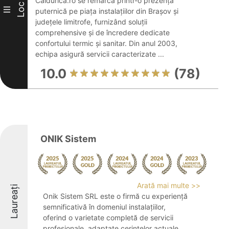
Căldurica.ro se remarcă printr-o prezență
Loc
III
puternică pe piața instalațiilor din Brașov și
județele limitrofe, furnizând soluții
comprehensive și de încredere dedicate
confortului termic și sanitar. Din anul 2003,
echipa asigură servicii caracterizate ...
10.0
(78)
ONIK Sistem
Arată mai multe >>
Laureați
Onik Sistem SRL este o firmă cu experiență
semnificativă în domeniul instalațiilor,
oferind o varietate completă de servicii
profesionale, adaptate cerințelor actuale.