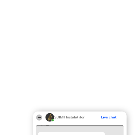
ŞOIMII Instalaţiilor
Live chat
16:54