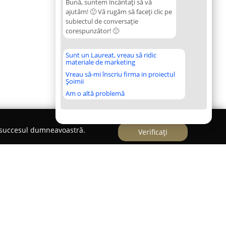
Bună, suntem încântați să vă
ajutăm! 🙂 Vă rugăm să faceți clic pe
subiectul de conversație
corespunzător! 🙂
Sunt un Laureat, vreau să ridic
materiale de marketing
Vreau să-mi înscriu firma in proiectul
Șoimii
Am o altă problemă
e succesul dumneavoastră.
Verificați