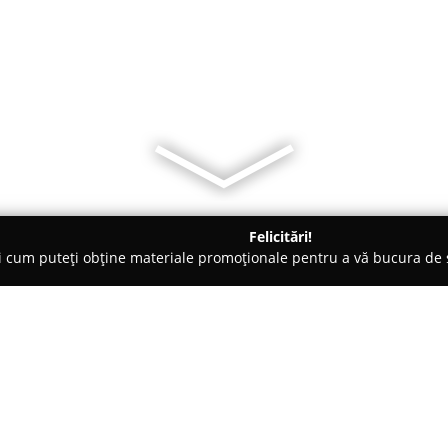
Felicitări!
ți cum puteți obține materiale promoționale pentru a vă bucura d
 Electrice, Aer Condiționat - Satu Mare
ShopInstalatii