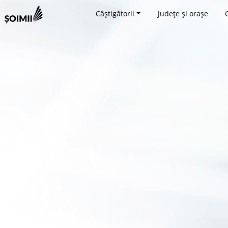
Câștigătorii
Județe și orașe