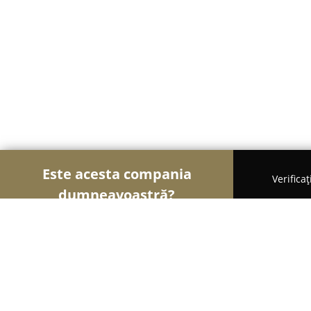
Este acesta compania
Verifica
dumneavoastră?
Şoimii Instalaţiilor
Instalații Sanitare, Instalații
ShopInstalatii