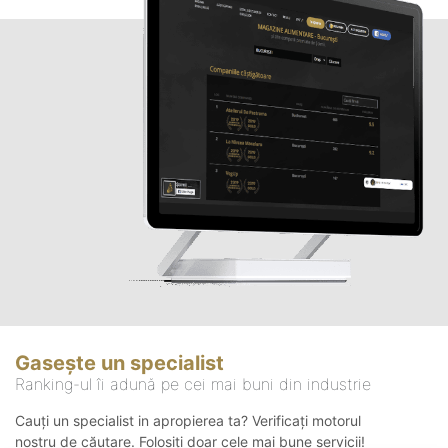
Gasește un specialist
Ranking-ul îi adună pe cei mai buni din industrie
Cauți un specialist in apropierea ta? Verificați motorul
nostru de căutare. Folosiți doar cele mai bune servicii!