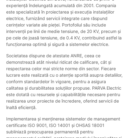
experiență îndelungată acumulată din 2001. Compania
este specializată în proiectarea și execuția instalațiilor
electrice, furnizând servicii integrate care răspund
cerințelor variate ale pieței. Portofoliul său include
intervenții pe linii de medie tensiune, de 20 KV, precum și
pe cele de joasă tensiune, de 0.4 KV, contribuind astfel la
funcționarea optimă și sigură a sistemelor electrice.
Societatea dispune de atestate ANRE, ceea ce
demonstrează atât nivelul ridicat de calificare, cât și
respectarea celor mai stricte norme din sector. Fiecare
lucrare este realizată cu o atenție sporită asupra detaliilor,
conform standardelor în vigoare, pentru a asigura
calitatea și durabilitatea soluțiilor propuse. PARVA Electric
este dotată cu resursele și capabilitățile necesare pentru
realizarea unor proiecte de încredere, oferind servicii de
înaltă eficiență.
Implementarea și menținerea sistemelor de management
certificate ISO 9001, ISO 14001 și OHSAS 18001
subliniază preocuparea permanentă pentru