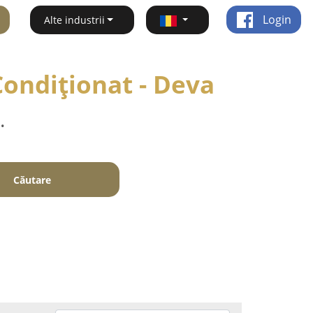
Login
Alte industrii
 Condiționat - Deva
.
Căutare