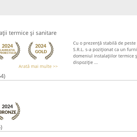
ții termice și sanitare
Cu o prezență stabilă de peste
S.R.L. s-a poziționat ca un furn
domeniul instalațiilor termice ș
dispoziție ...
Arată mai multe >>
64)
)