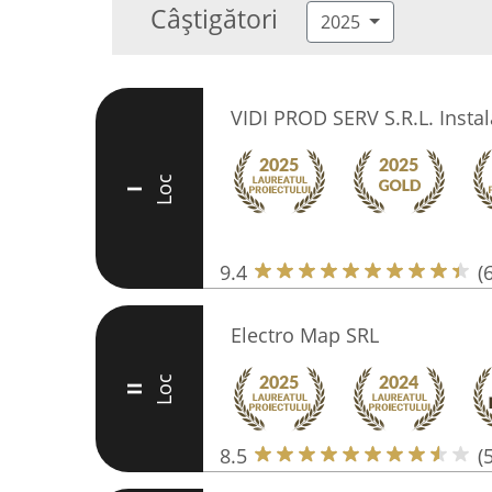
Câștigători
2025
VIDI PROD SERV S.R.L. Instala
Loc
I
9.4
(
Electro Map SRL
Loc
II
8.5
(5