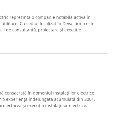
ectric reprezintă o companie notabilă activă în
i utilitare. Cu sediul localizat în Deva, firma este
cii de consultanță, proiectare și execuție ...
mă consacrată în domeniul instalațiilor electrice
r-o experiență îndelungată acumulată din 2001.
oiectarea și execuția instalațiilor electrice,