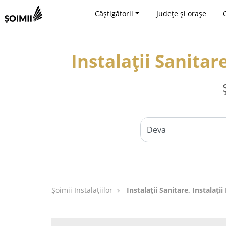
Câștigătorii
Județe și orașe
Instalații Sanitar
Şoimii Instalaţiilor
Instalații Sanitare, Instalați