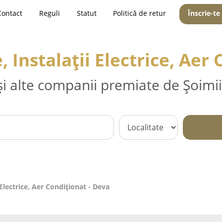
Contact
Reguli
Statut
Politică de retur
Înscrie-te
e, Instalații Electrice, Aer
și alte companii premiate de Șoimii
i Electrice, Aer Condiționat - Deva