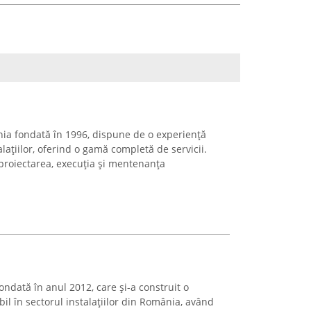
nia fondată în 1996, dispune de o experiență
lațiilor, oferind o gamă completă de servicii.
proiectarea, execuția și mentenanța
fondată în anul 2012, care şi-a construit o
bil în sectorul instalaţiilor din România, având