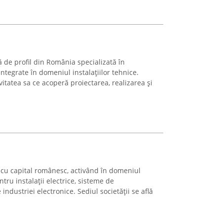
ă de profil din România specializată în
 integrate în domeniul instalațiilor tehnice.
tatea sa ce acoperă proiectarea, realizarea și
mă cu capital românesc, activând în domeniul
tru instalații electrice, sisteme de
industriei electronice. Sediul societății se află