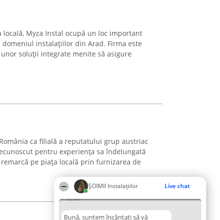
a locală, Myza Instal ocupă un loc important
n domeniul instalațiilor din Arad. Firma este
unor soluții integrate menite să asigure
omânia ca filială a reputatului grup austriac
ecunoscut pentru experiența sa îndelungată
remarcă pe piața locală prin furnizarea de
ŞOIMII Instalaţiilor
Live chat
02:42
Bună, suntem încântați să vă