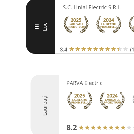
S.C. Linial Electric S.R.L.
Loc
III
8.4
(
PARVA Electric
Laureați
8.2