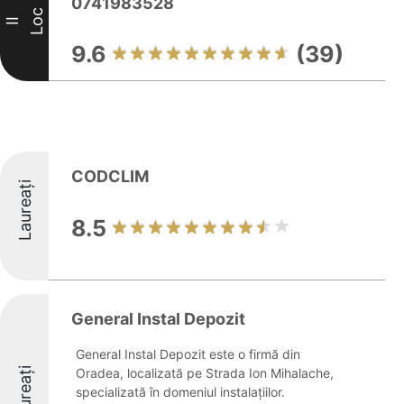
0741983528
Loc
II
9.6
(39)
CODCLIM
Laureați
8.5
General Instal Depozit
General Instal Depozit este o firmă din
Laureați
Oradea, localizată pe Strada Ion Mihalache,
specializată în domeniul instalațiilor.