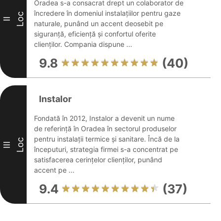
Oradea s-a consacrat drept un colaborator de
încredere în domeniul instalațiilor pentru gaze
Loc
II
naturale, punând un accent deosebit pe
siguranță, eficiență și confortul oferite
clienților. Compania dispune ...
9.8
(40)
Instalor
Fondată în 2012, Instalor a devenit un nume
de referință în Oradea în sectorul produselor
pentru instalații termice și sanitare. Încă de la
Loc
III
începuturi, strategia firmei s-a concentrat pe
satisfacerea cerințelor clienților, punând
accent pe ...
9.4
(37)