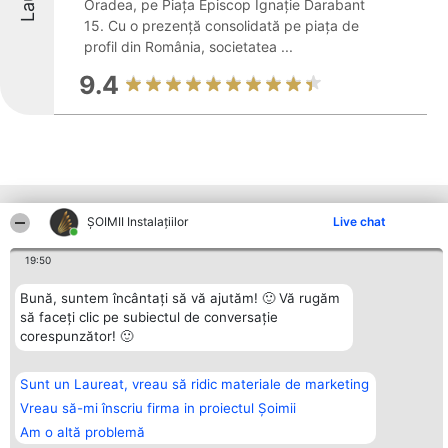
Oradea, pe Piața Episcop Ignație Darabant
15. Cu o prezență consolidată pe piața de
profil din România, societatea ...
9.4
Alte firme din zonă
ŞOIMII Instalaţiilor
Live chat
19:50
Organizator Ranking
Plebiscyt
Contact
Bună, suntem încântați să vă ajutăm! 🙂 Vă rugăm
BRIGHT SOLUTIONS BR SRL
Câștigătorii
Contact
să faceți clic pe subiectul de conversație
Aleea Timisul De Sus 2 Bl. A30
Lista Tuturor
Sc. A Et. 4 Ap. 13 Cod 061952
Laureaților
corespunzător! 🙂
București
Reguli
CUI 36737675
Statut
tel: +40 770 990 492
Politica de
Sunt un Laureat, vreau să ridic materiale de marketing
confidențialitate
Vreau să-mi înscriu firma in proiectul Șoimii
Am o altă problemă