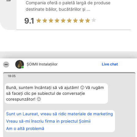
Compania oferă o paletă largă de produse
destinate băilor, bucătăriilor și ...
9.1
Alte firme din zonă
ŞOIMII Instalaţiilor
Live chat
18:05
Organizator Ranking
Plebiscyt
Contact
BRIGHT SOLUTIONS BR SRL
Bună, suntem încântați să vă ajutăm! 🙂 Vă rugăm
Câștigătorii
Contact
Aleea Timisul De Sus 2 Bl. A30
Lista Tuturor
să faceți clic pe subiectul de conversație
Sc. A Et. 4 Ap. 13 Cod 061952
Laureaților
corespunzător! 🙂
București
Reguli
CUI 36737675
Statut
tel: +40 770 990 492
Politica de
Sunt un Laureat, vreau să ridic materiale de marketing
confidențialitate
Vreau să-mi înscriu firma in proiectul Șoimii
Am o altă problemă